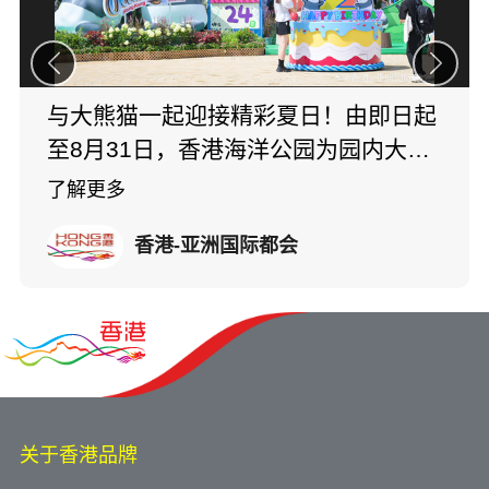
与大熊猫一起迎接精彩夏日！由即日起
至8月31日，香港海洋公园为园内大熊
猫举行生日派对；今年对快将两岁的可
了解更多
爱大熊猫龙凤胎家姐“加加”及细佬“得
香港-亚洲国际都会
得”而言，更别具意义。园内准备一连
串庆祝活动，包括互动游戏、限定生日
表演，以及遍布园区的打卡位。别错过
公园正门的巨型生日倒数区，以及位于
海滨乐 ​
关于香港品牌