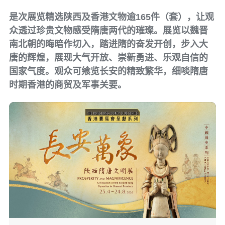
是次展览精选陕西及香港文物逾165件（套），让观
众透过珍贵文物感受隋唐两代的璀璨。展览以魏晋
南北朝的晦暗作切入，踏进隋的奋发开创，步入大
唐的辉煌，展现大气开放、崇新勇进、乐观自信的
国家气度。观众可飨览长安的精致繁华，细啖隋唐
时期香港的商贸及军事关要。