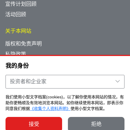
宣传计划回顾
活动回顾
关于本网站
版权和免责声明
私隐政策
使用小型文字档案
我的身份
网页指南
投资者和企业家
联络我们
我们使用小型文字档案(cookies)，以了解你使用本网站的情况，有
助你更畅顺及有效地浏览本网站。如你继续使用本网站，即表示你
Copyright © Brand Hong Kong. All Rights
同意我们根据
《收集个人资料声明》
使用小型文字档案。
Reserved.
接受
拒绝