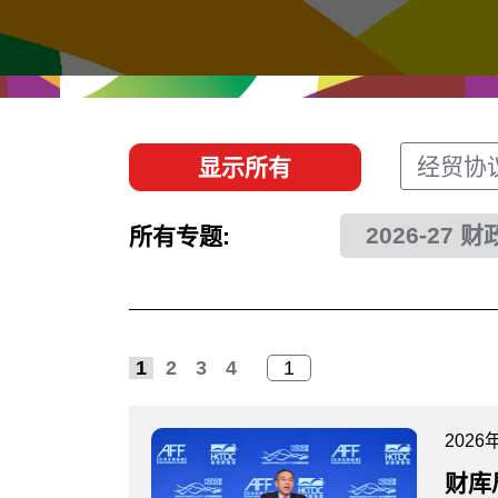
经贸协议
推广香港@东盟
资源
香港 - 实践理想 , 开创未来
联络我们
经贸协
显示所有
2026-27 
所有专题:
1
2
3
4
2026
财库