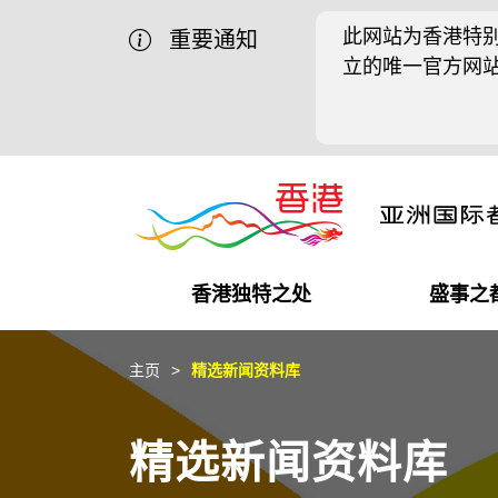
此网站为香港特别
重要通知
立的唯一官方网
香港独特之处
盛事之
商业机遇
盛事之都
在港工作
在港创业
推广香港@中国内地
最新资讯
主页
精选新闻资料库
独特优势
最新活动精选
都会生活
初创企业
推广香港@中东
媒体资讯
精选新闻资料库
商业网络
推广香港@粤港澳大湾区
社交媒体