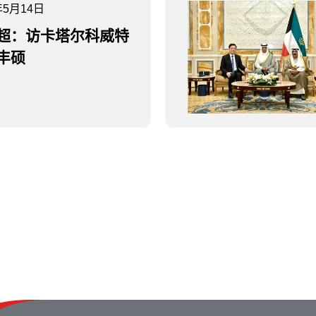
年5月14日
超：访卡塔尔科威特
丰硕