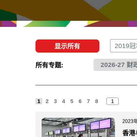
经贸协议
推广香港@东盟
资源
香港 - 实践理想 , 开创未来
联络我们
2019
显示所有
2026-27 
所有专题:
1
2
3
4
5
6
7
8
2023
香港