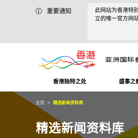
此网站为香港特别
重要通知
立的唯一官方网
香港独特之处
盛事之
商业机遇
盛事之都
在港工作
在港创业
推广香港@中国内地
最新资讯
主页
精选新闻资料库
独特优势
最新活动精选
都会生活
初创企业
推广香港@中东
媒体资讯
精选新闻资料库
商业网络
推广香港@粤港澳大湾区
社交媒体