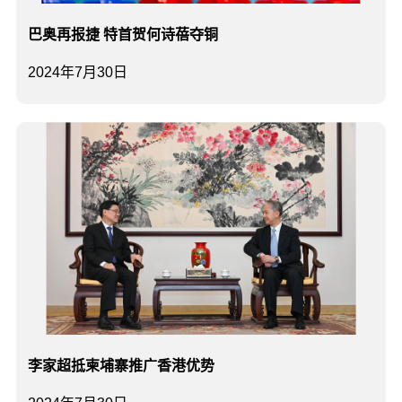
巴奥再报捷 特首贺何诗蓓夺铜
2024年7月30日
李家超抵柬埔寨推广香港优势