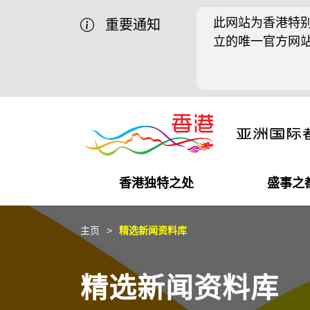
此网站为香港特别
重要通知
立的唯一官方网
香港独特之处
盛事之
商业机遇
盛事之都
在港工作
在港创业
推广香港@中国内地
最新资讯
主页
精选新闻资料库
独特优势
最新活动精选
都会生活
初创企业
推广香港@中东
媒体资讯
精选新闻资料库
商业网络
推广香港@粤港澳大湾区
社交媒体