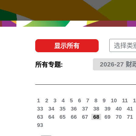
经贸协议
推广香港@东盟
资源
香港 - 实践理想 , 开创未来
联络我们
选择类
显示所有
2026-27 
所有专题:
1
2
3
4
5
6
7
8
9
10
11
1
33
34
35
36
37
38
39
40
41
63
64
65
66
67
68
69
70
71
93