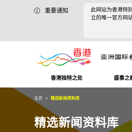
此网站为香港特别
重要通知
立的唯一官方网
香港独特之处
盛事之
商业机遇
盛事之都
在港工作
在港创业
推广香港@中国内地
最新资讯
主页
精选新闻资料库
独特优势
最新活动精选
都会生活
初创企业
推广香港@中东
媒体资讯
精选新闻资料库
商业网络
推广香港@粤港澳大湾区
社交媒体