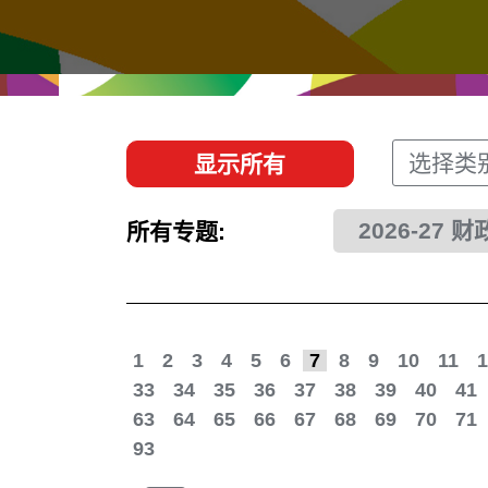
经贸协议
推广香港@东盟
资源
香港 - 实践理想 , 开创未来
联络我们
选择类
显示所有
2026-27 
所有专题:
1
2
3
4
5
6
7
8
9
10
11
1
33
34
35
36
37
38
39
40
41
63
64
65
66
67
68
69
70
71
93