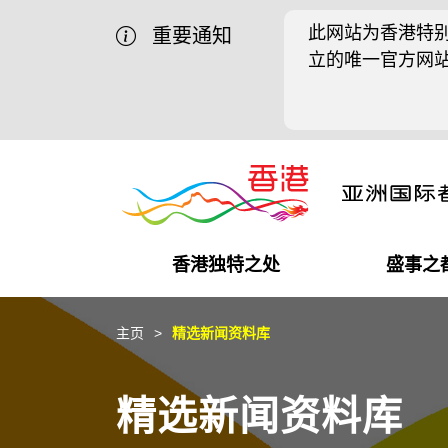
此网站为香港特别
重要通知
立的唯一官方网
香港独特之处
盛事之
商业机遇
盛事之都
在港工作
在港创业
推广香港@中国内地
最新资讯
主页
精选新闻资料库
独特优势
最新活动精选
都会生活
初创企业
推广香港@中东
媒体资讯
精选新闻资料库
商业网络
推广香港@粤港澳大湾区
社交媒体