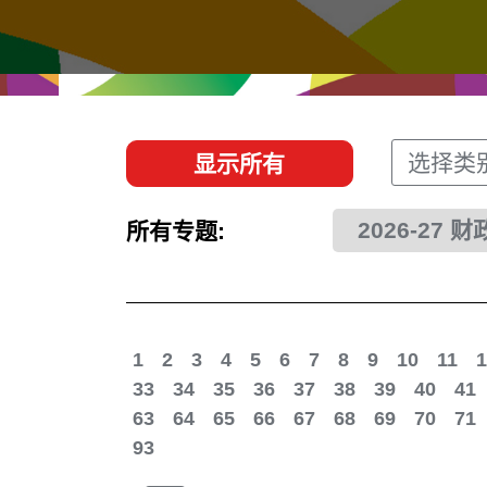
经贸协议
推广香港@东盟
资源
香港 - 实践理想 , 开创未来
联络我们
选择类
显示所有
2026-27 
所有专题:
1
2
3
4
5
6
7
8
9
10
11
1
33
34
35
36
37
38
39
40
41
63
64
65
66
67
68
69
70
71
93