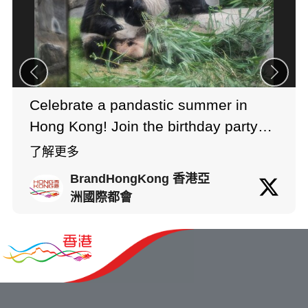
Celebrate a pandastic summer in
Hong Kong! Join the birthday party
for Hong Kong's giant pandas at
了解更多
Ocean Park (til Aug 31). It's an extra
BrandHongKong 香港亞
special occasion for cute giant panda
洲國際都會
twins Elder Sister Jia Jia and Little
Brother De De, who are turning two
this year. Celebrations include
https://t.co/e3KxwNyWTz