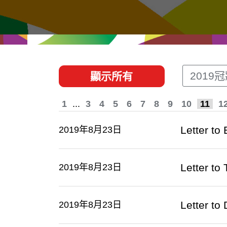
經貿協定
推廣香港@東盟
資源
聯絡我們
2019
顯示所有
1
...
3
4
5
6
7
8
9
10
11
1
Letter t
2019年8月23日
Letter t
2019年8月23日
Letter t
2019年8月23日