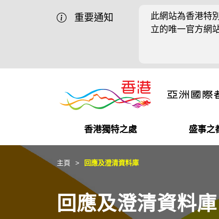
此網站為香港特別
重要通知
立的唯一官方網
香港獨特之處
盛事之
營商機會
盛事之都
在港工作
在港創業
推廣香港@中國內地
最新資訊
主頁
回應及澄清資料庫
獨特優勢
最新活動精選
都會生活
初創企業
推廣香港@中東
媒體資訊
回應及澄清資料庫
商業網絡
推廣香港@粵港澳大灣區
社交媒體