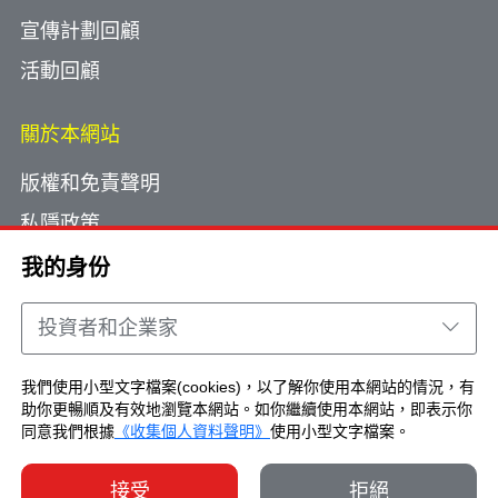
宣傳計劃回顧
活動回顧
關於本網站
版權和免責聲明
私隱政策
使用小型文字檔案
我的身份
網頁指南
投資者和企業家
聯絡我們
我們使用小型文字檔案(cookies)，以了解你使用本網站的情況，有
助你更暢順及有效地瀏覽本網站。如你繼續使用本網站，即表示你
Copyright © Brand Hong Kong. All Rights
同意我們根據
《收集個人資料聲明》
使用小型文字檔案。
Reserved.
接受
拒絕