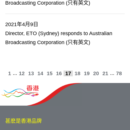
Broadcasting Corporation (只有英文)
2021年4月9日
Director, ETO (Sydney) responds to Australian
Broadcasting Corporation (只有英文)
...
...
1
12
13
14
15
16
17
18
19
20
21
78
甚麽是香港品牌