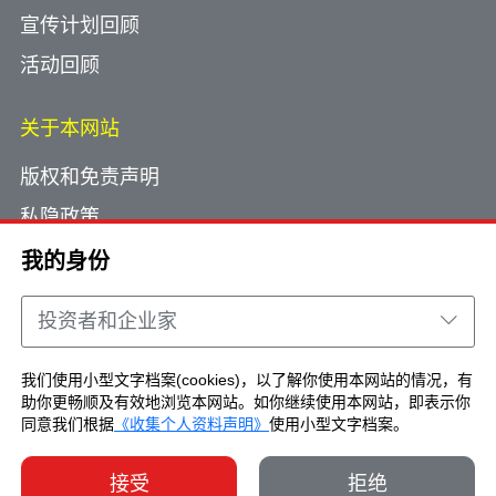
宣传计划回顾
活动回顾
关于本网站
版权和免责声明
私隐政策
使用小型文字档案
我的身份
网页指南
投资者和企业家
联络我们
我们使用小型文字档案(cookies)，以了解你使用本网站的情况，有
助你更畅顺及有效地浏览本网站。如你继续使用本网站，即表示你
Copyright © Brand Hong Kong. All Rights
同意我们根据
《收集个人资料声明》
使用小型文字档案。
Reserved.
接受
拒绝