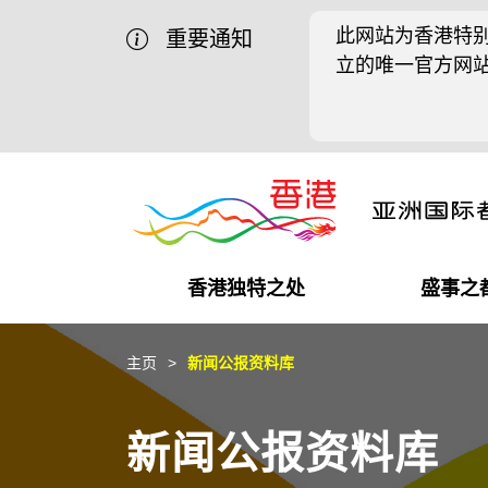
此网站为香港特别
重要通知
立的唯一官方网
香港独特之处
盛事之
商业机遇
盛事之都
在港工作
在港创业
推广香港@中国内地
最新资讯
主页
新闻公报资料库
独特优势
最新活动精选
都会生活
初创企业
推广香港@中东
媒体资讯
新闻公报资料库
商业网络
推广香港@粤港澳大湾区
社交媒体