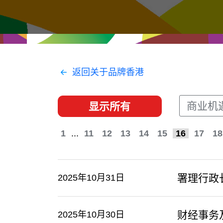
经贸协议
推广香港@东盟
资源
香港 - 实践理想 , 开创未来
联络我们
返回关于品牌香港
商业机
显示所有
1
...
11
12
13
14
15
16
17
18
署理行政
2025年10月31日
财经事务
2025年10月30日