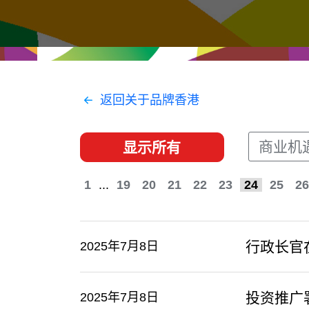
经贸协议
推广香港@东盟
资源
香港 - 实践理想 , 开创未来
联络我们
返回关于品牌香港
商业机
显示所有
1
...
19
20
21
22
23
24
25
26
行政长官
2025年7月8日
投资推广
2025年7月8日