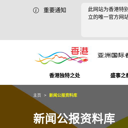
此网站为香港特别
重要通知
立的唯一官方网
香港独特之处
盛事之
商业机遇
盛事之都
在港工作
在港创业
推广香港@中国内地
最新资讯
主页
新闻公报资料库
独特优势
最新活动精选
都会生活
初创企业
推广香港@中东
媒体资讯
新闻公报资料库
商业网络
推广香港@粤港澳大湾区
社交媒体