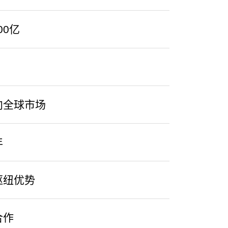
0亿
向全球市场
年
枢纽优势
合作