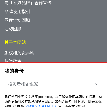
与「香港品牌」合作宣传
品牌使用指引
宣传计划回顾
活动回顾
关于本网站
版权和免责声明
私隐政策
使用小型文字档案
我的身份
网页指南
投资者和企业家
联络我们
我们使用小型文字档案(cookies)，以了解你使用本网站的情况，有
助你更畅顺及有效地浏览本网站。如你继续使用本网站，即表示你
Copyright © Brand Hong Kong. All Rights
同意我们根据
《收集个人资料声明》
使用小型文字档案。