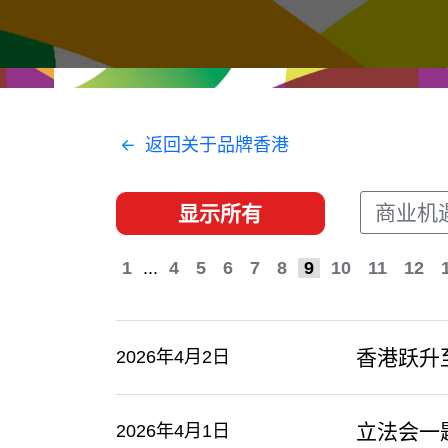
经贸协议
推广香港@东盟
资源
香港 - 实践理想 , 开创未来
联络我们
返回关于品牌香港
商业机
显示所有
1
...
4
5
6
7
8
9
10
11
12
香港跃升
2026年4月2日
立法会一
2026年4月1日