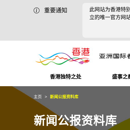
此网站为香港特别
重要通知
立的唯一官方网
香港独特之处
盛事之
商业机遇
盛事之都
在港工作
在港创业
推广香港@中国内地
最新资讯
主页
新闻公报资料库
独特优势
最新活动精选
都会生活
初创企业
推广香港@中东
媒体资讯
新闻公报资料库
商业网络
推广香港@粤港澳大湾区
社交媒体