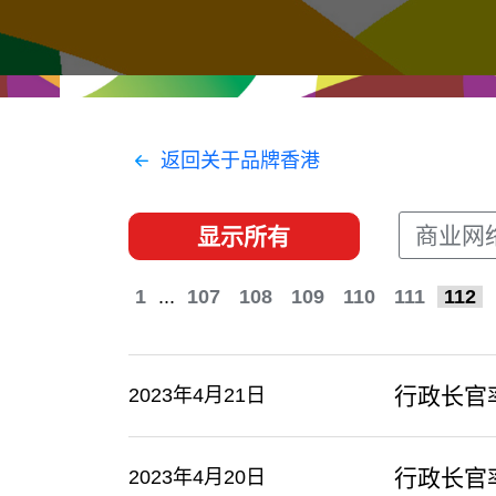
经贸协议
推广香港@东盟
资源
香港 - 实践理想 , 开创未来
联络我们
返回关于品牌香港
商业网
显示所有
1
...
107
108
109
110
111
112
行政长官
2023年4月21日
行政长官
2023年4月20日