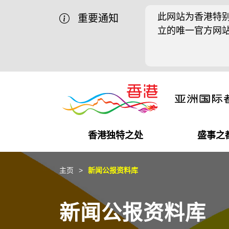
此网站为香港特别
重要通知
立的唯一官方网
香港独特之处
盛事之
商业机遇
盛事之都
在港工作
在港创业
推广香港@中国内地
最新资讯
主页
新闻公报资料库
独特优势
最新活动精选
都会生活
初创企业
推广香港@中东
媒体资讯
新闻公报资料库
商业网络
推广香港@粤港澳大湾区
社交媒体