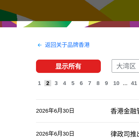
经贸协议
推广香港@东盟
资源
香港 - 实践理想 , 开创未来
联络我们
返回关于品牌香港
大湾区
显示所有
1
2
3
4
5
6
7
8
9
10
...
41
香港金融
2026年6月30日
律政司推
2026年6月30日