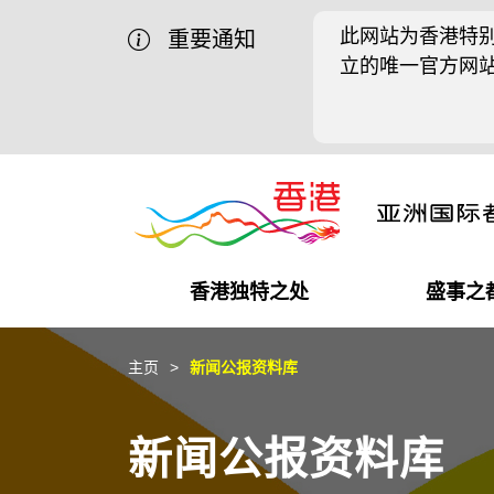
此网站为香港特别
重要通知
立的唯一官方网
香港独特之处
盛事之
商业机遇
盛事之都
在港工作
在港创业
推广香港@中国内地
最新资讯
主页
新闻公报资料库
独特优势
最新活动精选
都会生活
初创企业
推广香港@中东
媒体资讯
新闻公报资料库
商业网络
推广香港@粤港澳大湾区
社交媒体