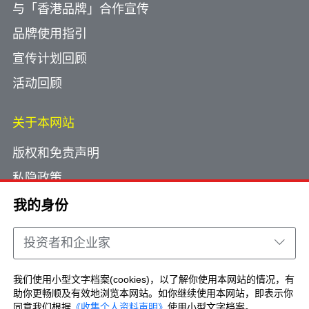
与「香港品牌」合作宣传
品牌使用指引
宣传计划回顾
活动回顾
关于本网站
版权和免责声明
私隐政策
使用小型文字档案
我的身份
网页指南
投资者和企业家
联络我们
我们使用小型文字档案(cookies)，以了解你使用本网站的情况，有
助你更畅顺及有效地浏览本网站。如你继续使用本网站，即表示你
Copyright © Brand Hong Kong. All Rights
同意我们根据
《收集个人资料声明》
使用小型文字档案。