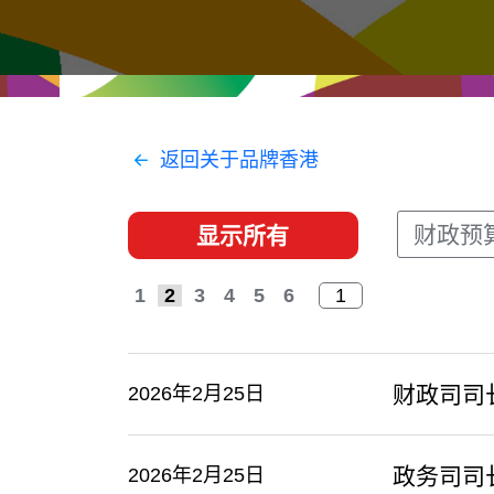
经贸协议
推广香港@东盟
资源
香港 - 实践理想 , 开创未来
联络我们
返回关于品牌香港
财政预
显示所有
1
2
3
4
5
6
​财政司
2026年2月25日
政务司司
2026年2月25日