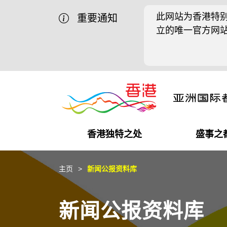
此网站为香港特别
重要通知
立的唯一官方网
香港独特之处
盛事之
商业机遇
盛事之都
在港工作
在港创业
推广香港@中国内地
最新资讯
主页
新闻公报资料库
独特优势
最新活动精选
都会生活
初创企业
推广香港@中东
媒体资讯
新闻公报资料库
商业网络
推广香港@粤港澳大湾区
社交媒体