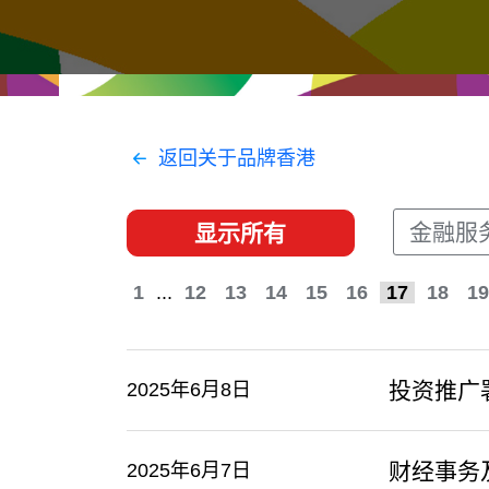
经贸协议
推广香港@东盟
资源
香港 - 实践理想 , 开创未来
联络我们
返回关于品牌香港
金融服
显示所有
1
...
12
13
14
15
16
17
18
19
投资推广
2025年6月8日
财经事务
2025年6月7日