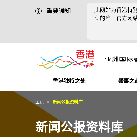
此网站为香港特别
重要通知
立的唯一官方网
香港独特之处
盛事之
商业机遇
盛事之都
在港工作
在港创业
推广香港@中国内地
最新资讯
主页
新闻公报资料库
独特优势
最新活动精选
都会生活
初创企业
推广香港@中东
媒体资讯
新闻公报资料库
商业网络
推广香港@粤港澳大湾区
社交媒体