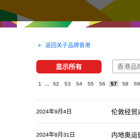
经贸协议
推广香港@东盟
资源
香港 - 实践理想 , 开创未来
联络我们
返回关于品牌香港
香港品
显示所有
1
...
52
53
54
55
56
57
58
59
伦敦经贸办
2024年9月4日
内地奥运
2024年8月31日