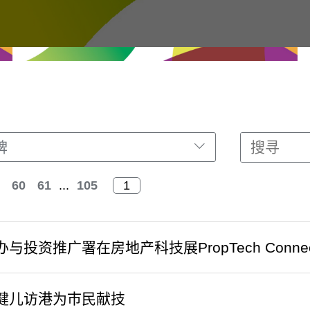
牌
60
61
...
105
与投资推广署在房地产科技展PropTech Connec
健儿访港为巿民献技