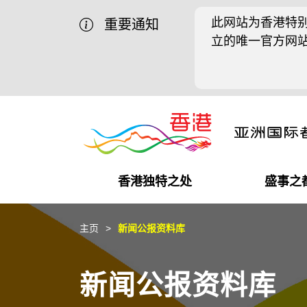
此网站为香港特别
重要通知
立的唯一官方网
香港独特之处
盛事之
商业机遇
盛事之都
在港工作
在港创业
推广香港@中国内地
最新资讯
主页
新闻公报资料库
独特优势
最新活动精选
都会生活
初创企业
推广香港@中东
媒体资讯
新闻公报资料库
商业网络
推广香港@粤港澳大湾区
社交媒体