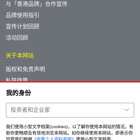
与「香港品牌」合作宣传
品牌使用指引
宣传计划回顾
活动回顾
关于本网站
版权和免责声明
私隐政策
使用小型文字档案
我的身份
网页指南
投资者和企业家
联络我们
我们使用小型文字档案(cookies)，以了解你使用本网站的情况，有
助你更畅顺及有效地浏览本网站。如你继续使用本网站，即表示你
Copyright © Brand Hong Kong. All Rights
同意我们根据
《收集个人资料声明》
使用小型文字档案。