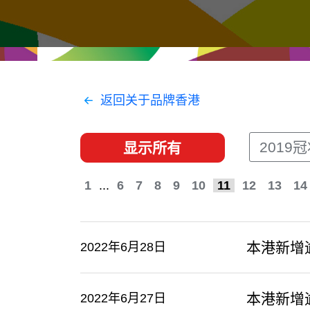
经贸协议
推广香港@东盟
资源
香港 - 实践理想 , 开创未来
联络我们
返回关于品牌香港
2019
显示所有
1
...
6
7
8
9
10
11
12
13
14
本港新增
2022年6月28日
本港新增
2022年6月27日