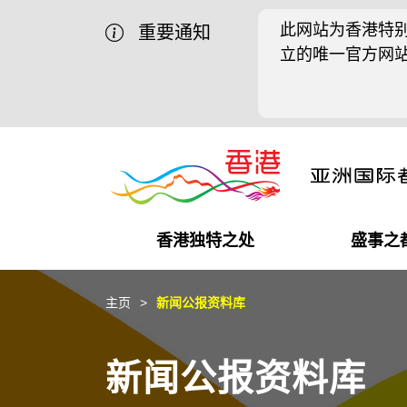
此网站为香港特别
重要通知
立的唯一官方网
香港独特之处
盛事之
商业机遇
盛事之都
在港工作
在港创业
推广香港@中国内地
最新资讯
主页
新闻公报资料库
独特优势
最新活动精选
都会生活
初创企业
推广香港@中东
媒体资讯
新闻公报资料库
商业网络
推广香港@粤港澳大湾区
社交媒体