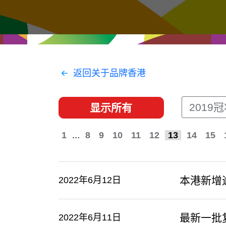
经贸协议
推广香港@东盟
资源
香港 - 实践理想 , 开创未来
联络我们
返回关于品牌香港
2019
显示所有
1
...
8
9
10
11
12
13
14
15
本港新增
2022年6月12日
最新一批
2022年6月11日