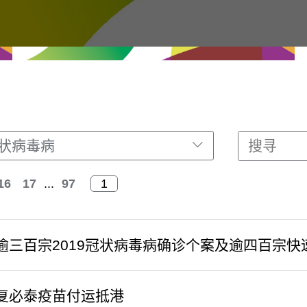
冠状病毒病
16
17
...
97
逾三百宗2019冠状病毒病确诊个案及逾四百宗快
复必泰疫苗付运抵港