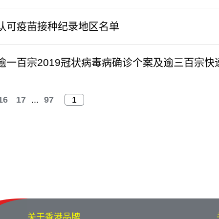
新认可疫苗接种纪录地区名单
逾一百宗2019冠状病毒病确诊个案及逾三百宗快
16
17
...
97
关于香港品牌