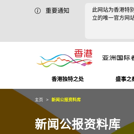
此网站为香港特别
重要通知
立的唯一官方网
香港独特之处
盛事之
商业机遇
盛事之都
在港工作
在港创业
推广香港@中国内地
最新资讯
主页
新闻公报资料库
独特优势
最新活动精选
都会生活
初创企业
推广香港@中东
媒体资讯
新闻公报资料库
商业网络
推广香港@粤港澳大湾区
社交媒体