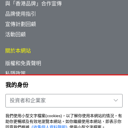
與「香港品牌」合作宣傳
品牌使用指引
宣傳計劃回顧
活動回顧
關於本網站
版權和免責聲明
私隱政策
使用小型文字檔案
我的身份
網頁指南
投資者和企業家
聯絡我們
我們使用小型文字檔案(cookies)，以了解你使用本網站的情況，有
助你更暢順及有效地瀏覽本網站。如你繼續使用本網站，即表示你
Copyright © Brand Hong Kong. All Rights
同意我們根據
《收集個人資料聲明》
使用小型文字檔案。