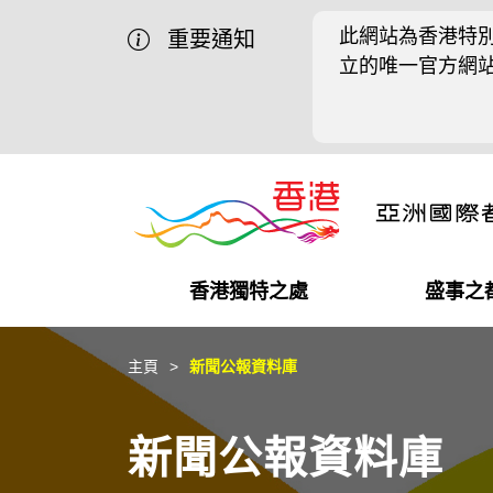
此網站為香港特別
重要通知
立的唯一官方網
香港獨特之處
盛事之
營商機會
盛事之都
在港工作
在港創業
推廣香港@中國內地
最新資訊
主頁
新聞公報資料庫
獨特優勢
最新活動精選
都會生活
初創企業
推廣香港@中東
媒體資訊
新聞公報資料庫
商業網絡
推廣香港@粵港澳大灣區
社交媒體