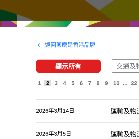
經貿協定
推廣香港@東盟
資源
聯絡我們
返回甚麼是香港品牌
交通及
顯示所有
1
2
3
4
5
6
7
8
9
10
...
22
運輸及物
2026年3月14日
運輸及物
2026年3月5日