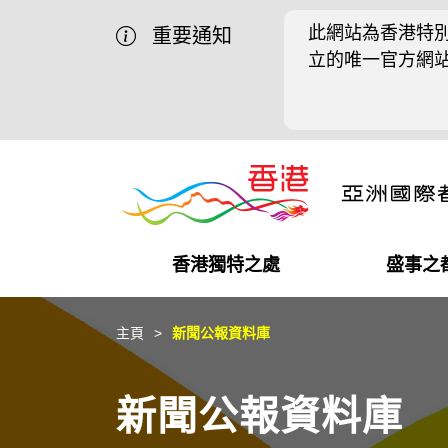
此網站為香港特別
重要通知
立的唯一官方網
香港獨特之處
盛事之
營商機會
盛事之都
在港工作
在港創業
推廣香港@中國內地
最新資訊
主頁
新聞公報資料庫
獨特優勢
最新活動精選
都會生活
初創企業
推廣香港@中東
媒體資訊
新聞公報資料庫
商業網絡
推廣香港@粵港澳大灣區
社交媒體