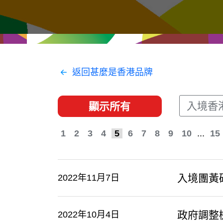
經貿協定
推廣香港@東盟
資源
聯絡我們
返回甚麼是香港品牌
入境香
顯示所有
1
2
3
4
5
6
7
8
9
10
...
15
入境團黃
2022年11月7日
政府調整
2022年10月4日