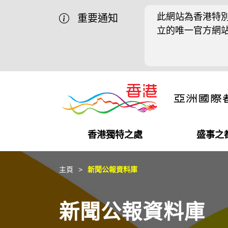
此網站為香港特別
重要通知
立的唯一官方網
香港獨特之處
盛事之
營商機會
盛事之都
在港工作
在港創業
推廣香港@中國內地
最新資訊
主頁
新聞公報資料庫
獨特優勢
最新活動精選
都會生活
初創企業
推廣香港@中東
媒體資訊
新聞公報資料庫
商業網絡
推廣香港@粵港澳大灣區
社交媒體