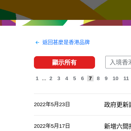
經貿協定
推廣香港@東盟
資源
聯絡我們
返回甚麼是香港品牌
入境香
顯示所有
1
...
2
3
4
5
6
7
8
9
10
11
政府更新
2022年5月23日
新增六間
2022年5月17日