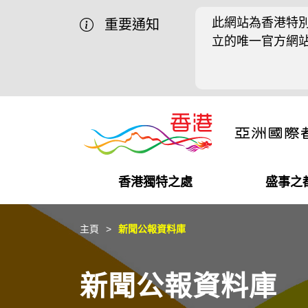
此網站為香港特別
重要通知
立的唯一官方網
香港獨特之處
盛事之
營商機會
盛事之都
在港工作
在港創業
推廣香港@中國內地
最新資訊
主頁
新聞公報資料庫
獨特優勢
最新活動精選
都會生活
初創企業
推廣香港@中東
媒體資訊
新聞公報資料庫
商業網絡
推廣香港@粵港澳大灣區
社交媒體