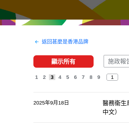
經貿協定
推廣香港@東盟
資源
聯絡我們
返回甚麼是香港品牌
施政報
顯示所有
1
2
3
4
5
6
7
8
9
醫務衞生
2025年9月18日
中文）