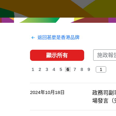
經貿協定
推廣香港@東盟
資源
聯絡我們
返回甚麼是香港品牌
施政報
顯示所有
1
2
3
4
5
6
7
8
9
政務司副
2024年10月18日
場發言（