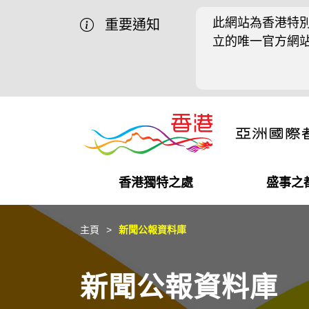
此網站為香港特別
重要通知
立的唯一官方網
香港獨特之處
盛事之
營商機會
盛事之都
在港工作
在港創業
推廣香港@中國內地
最新資訊
主頁
新聞公報資料庫
獨特優勢
最新活動精選
都會生活
初創企業
推廣香港@中東
媒體資訊
新聞公報資料庫
商業網絡
推廣香港@粵港澳大灣區
社交媒體