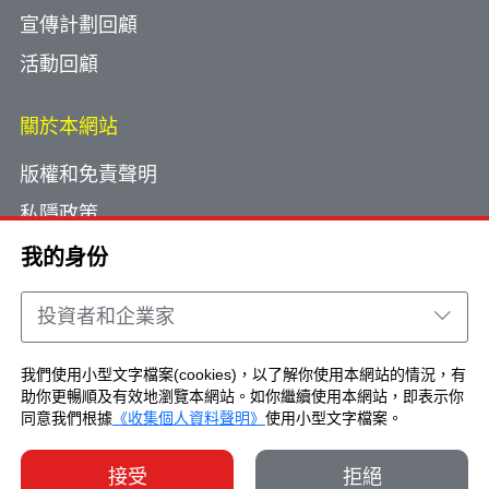
宣傳計劃回顧
活動回顧
關於本網站
版權和免責聲明
私隱政策
使用小型文字檔案
我的身份
網頁指南
投資者和企業家
聯絡我們
我們使用小型文字檔案(cookies)，以了解你使用本網站的情況，有
助你更暢順及有效地瀏覽本網站。如你繼續使用本網站，即表示你
Copyright © Brand Hong Kong. All Rights
同意我們根據
《收集個人資料聲明》
使用小型文字檔案。
Reserved.
接受
拒絕