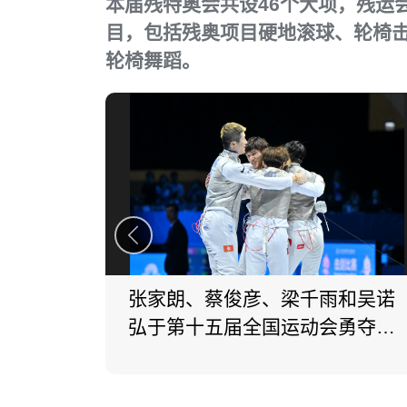
本届残特奥会共设46个大项，残运
目，包括残奥项目硬地滚球、轮椅击
轮椅舞蹈。
张家朗、蔡俊彦、梁千雨和吴诺
弘于第十五届全国运动会勇夺男
子花剑团体金牌。 (2025)