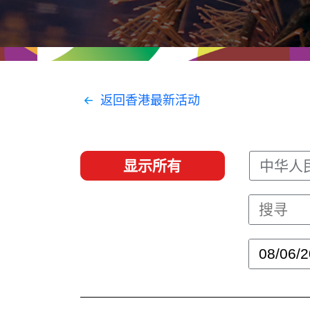
经贸协议
推广香港@东盟
资源
香港 - 实践理想 , 开创未来
联络我们
返回香港最新活动
显示所有
中华人