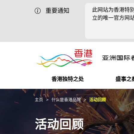
此网站为香港特别
重要通知
立的唯一官方网
香港独特之处
盛事之
商业机遇
盛事之都
在港工作
在港创业
推广香港@中国内地
最新资讯
主页
什么是香港品牌
活动回顾
独特优势
最新活动精选
都会生活
初创企业
推广香港@中东
媒体资讯
活动回顾
商业网络
推广香港@粤港澳大湾区
社交媒体