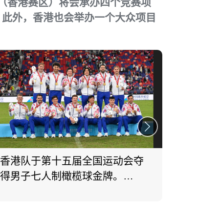
会（香港赛区）将会承办四个竞赛项
。此外，香港也会举办一个大众项目
香港队于第十五届全国运动会夺
何诗蓓
得男子七人制橄榄球金牌。
子10
(2025)
一金。 (