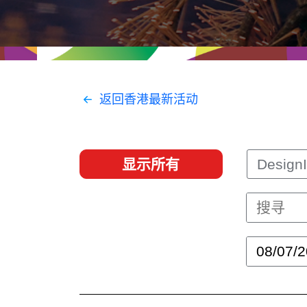
经贸协议
推广香港@东盟
资源
香港 - 实践理想 , 开创未来
联络我们
返回香港最新活动
显示所有
DesignI