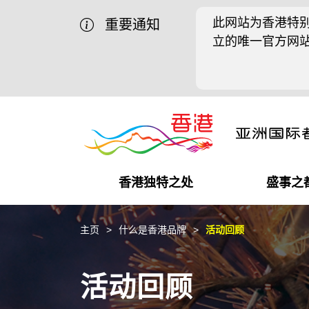
此网站为香港特别
重要通知
立的唯一官方网
香港独特之处
盛事之
商业机遇
盛事之都
在港工作
在港创业
推广香港@中国内地
最新资讯
主页
什么是香港品牌
活动回顾
独特优势
最新活动精选
都会生活
初创企业
推广香港@中东
媒体资讯
活动回顾
商业网络
推广香港@粤港澳大湾区
社交媒体