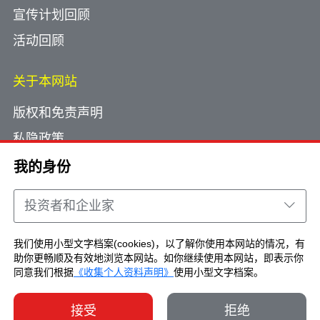
宣传计划回顾
活动回顾
关于本网站
版权和免责声明
私隐政策
使用小型文字档案
我的身份
网页指南
投资者和企业家
联络我们
我们使用小型文字档案(cookies)，以了解你使用本网站的情况，有
助你更畅顺及有效地浏览本网站。如你继续使用本网站，即表示你
Copyright © Brand Hong Kong. All Rights
同意我们根据
《收集个人资料声明》
使用小型文字档案。
Reserved.
接受
拒绝