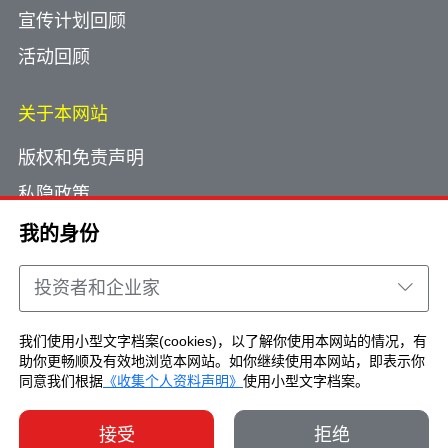
宣传计划回顾
活动回顾
关于本网站
版权和免责声明
私隐政策
使用小型文字档案
我的身份
网页指南
投资者和企业家
联络我们
我们使用小型文字档案(cookies)，以了解你使用本网站的情况，有
助你更畅顺及有效地浏览本网站。如你继续使用本网站，即表示你
Copyright © Brand Hong Kong. All Rights
同意我们根据
《收集个人资料声明》
使用小型文字档案。
Reserved.
接受
拒绝