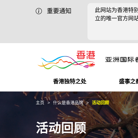
此网站为香港特别
重要通知
立的唯一官方网
香港独特之处
盛事之
商业机遇
盛事之都
在港工作
在港创业
推广香港@中国内地
最新资讯
主页
什么是香港品牌
活动回顾
独特优势
最新活动精选
都会生活
初创企业
推广香港@中东
媒体资讯
活动回顾
商业网络
推广香港@粤港澳大湾区
社交媒体