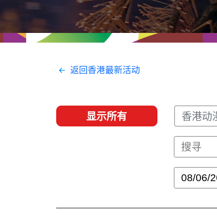
经贸协议
推广香港@东盟
资源
香港 - 实践理想 , 开创未来
联络我们
返回香港最新活动
显示所有
香港动