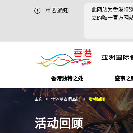
此网站为香港特别
重要通知
立的唯一官方网
香港独特之处
盛事之
商业机遇
盛事之都
在港工作
在港创业
推广香港@中国内地
最新资讯
主页
什么是香港品牌
活动回顾
独特优势
最新活动精选
都会生活
初创企业
推广香港@中东
媒体资讯
活动回顾
商业网络
推广香港@粤港澳大湾区
社交媒体