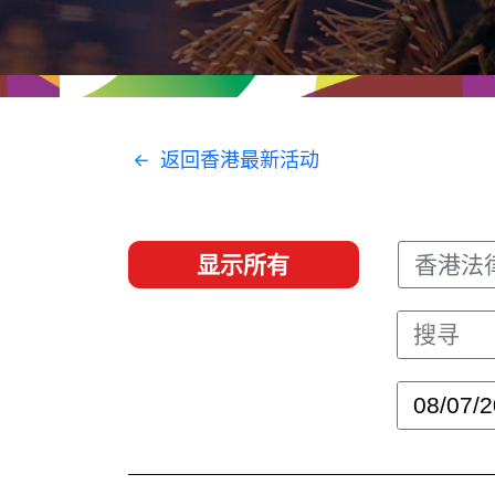
经贸协议
推广香港@东盟
资源
香港 - 实践理想 , 开创未来
联络我们
返回香港最新活动
显示所有
香港法律