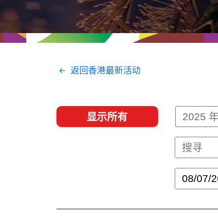
经贸协议
推广香港@东盟
资源
香港 - 实践理想 , 开创未来
联络我们
返回香港最新活动
显示所有
2025