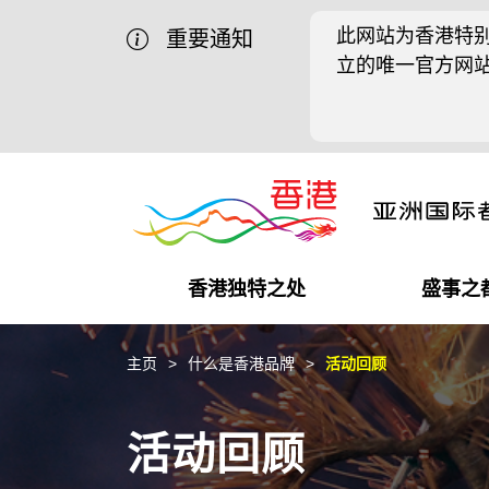
此网站为香港特别
重要通知
立的唯一官方网
香港独特之处
盛事之
商业机遇
盛事之都
在港工作
在港创业
推广香港@中国内地
最新资讯
主页
什么是香港品牌
活动回顾
独特优势
最新活动精选
都会生活
初创企业
推广香港@中东
媒体资讯
活动回顾
商业网络
推广香港@粤港澳大湾区
社交媒体