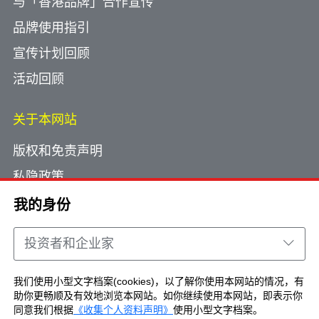
与「香港品牌」合作宣传
品牌使用指引
宣传计划回顾
活动回顾
关于本网站
版权和免责声明
私隐政策
使用小型文字档案
我的身份
网页指南
投资者和企业家
联络我们
我们使用小型文字档案(cookies)，以了解你使用本网站的情况，有
助你更畅顺及有效地浏览本网站。如你继续使用本网站，即表示你
Copyright © Brand Hong Kong. All Rights
同意我们根据
《收集个人资料声明》
使用小型文字档案。