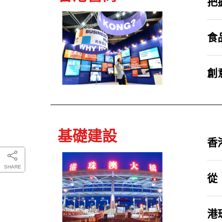
把
食
創
基礎建設
香
SHARE
從
港珠