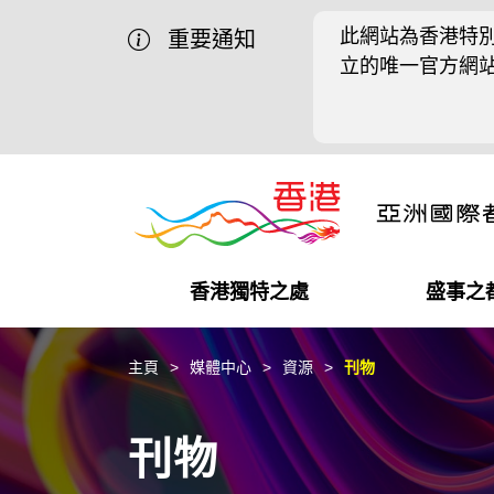
此網站為香港特別
重要通知
立的唯一官方網
香港獨特之處
盛事之
營商機會
盛事之都
在港工作
在港創業
推廣香港@中國內地
最新資訊
主頁
媒體中心
資源
刊物
獨特優勢
最新活動精選
都會生活
初創企業
推廣香港@中東
媒體資訊
刊物
商業網絡
推廣香港@粵港澳大灣區
社交媒體