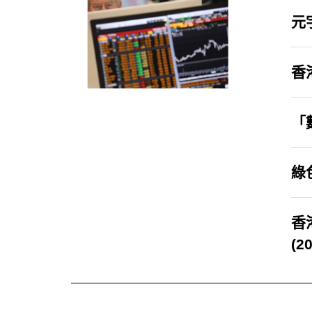
元
香
「
綠色
香
(2