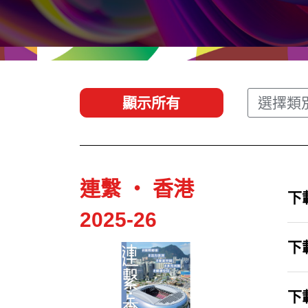
經貿協定
推廣香港@東盟
資源
聯絡我們
顯示所有
選擇類
連繫 ‧ 香港
下載
2025-26
下載
下載