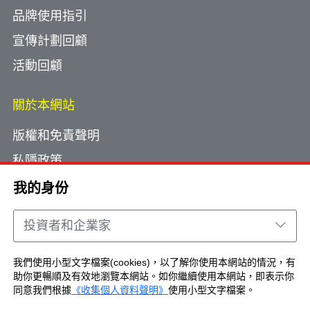
品牌使用指引
宣傳計劃回顧
活動回顧
關於本網站
版權和免責聲明
私隱政策
使用小型文字檔案
我的身份
網頁指南
投資者和企業家
聯絡我們
我們使用小型文字檔案(cookies)，以了解你使用本網站的情況，有
助你更暢順及有效地瀏覽本網站。如你繼續使用本網站，即表示你
Copyright © Brand Hong Kong. All Rights
同意我們根據
《收集個人資料聲明》
使用小型文字檔案。
Reserved.