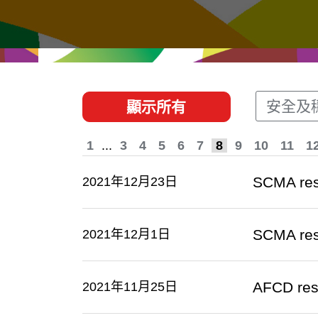
經貿協定
推廣香港@東盟
資源
聯絡我們
安全及
顯示所有
1
...
3
4
5
6
7
8
9
10
11
1
SCMA res
2021年12月23日
SCMA res
2021年12月1日
AFCD re
2021年11月25日