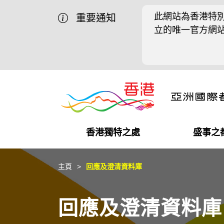
此網站為香港特別
重要通知
立的唯一官方網
香港獨特之處
盛事之
營商機會
盛事之都
在港工作
在港創業
推廣香港@中國內地
最新資訊
主頁
回應及澄清資料庫
獨特優勢
最新活動精選
都會生活
初創企業
推廣香港@中東
媒體資訊
回應及澄清資料庫
商業網絡
推廣香港@粵港澳大灣區
社交媒體