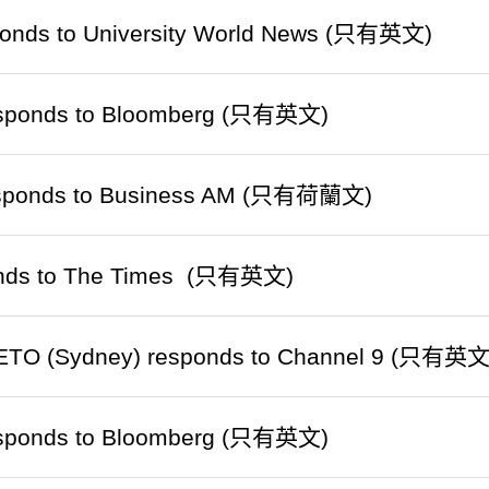
onds to University World News (只有英文)
sponds to Bloomberg (只有英文)
sponds to Business AM (只有荷蘭文)
onds to The Times (只有英文)
, ETO (Sydney) responds to Channel 9 (只有英文
sponds to Bloomberg (只有英文)