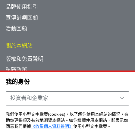
品牌使用指引
宣傳計劃回顧
活動回顧
關於本網站
版權和免責聲明
私隱政策
使用小型文字檔案
我的身份
網頁指南
投資者和企業家
聯絡我們
我們使用小型文字檔案(cookies)，以了解你使用本網站的情況，有
助你更暢順及有效地瀏覽本網站。如你繼續使用本網站，即表示你
Copyright © Brand Hong Kong. All Rights
同意我們根據
《收集個人資料聲明》
使用小型文字檔案。
Reserved.