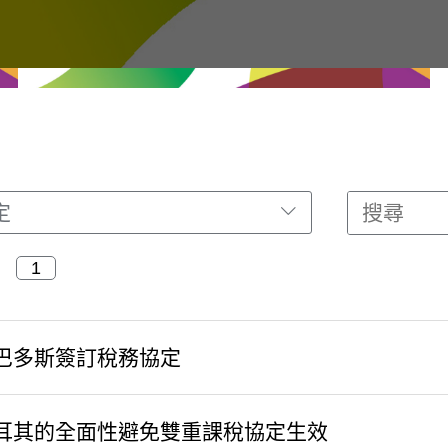
定
巴多斯簽訂稅務協定
耳其的全面性避免雙重課稅協定生效