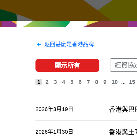
經貿協定
推廣香港@東盟
資源
聯絡我們
返回甚麼是香港品牌
經貿協
顯示所有
1
2
3
4
5
6
7
8
9
10
...
15
香港與巴
2026年3月19日
香港與土
2026年1月30日