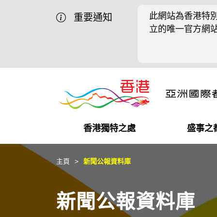
此網站為香港特別
重要通知
立的唯一官方網
香港獨特之處
盛事之
營商機會
盛事之都
在港工作
在港創業
推廣香港@中國內地
最新資訊
主頁
新聞公報資料庫
獨特優勢
最新活動精選
都會生活
初創企業
推廣香港@中東
媒體資訊
新聞公報資料庫
商業網絡
推廣香港@粵港澳大灣區
社交媒體