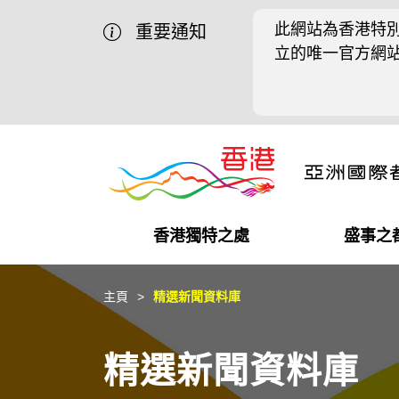
此網站為香港特別
重要通知
立的唯一官方網
香港獨特之處
盛事之
營商機會
盛事之都
在港工作
在港創業
推廣香港@中國內地
最新資訊
主頁
精選新聞資料庫
獨特優勢
最新活動精選
都會生活
初創企業
推廣香港@中東
媒體資訊
精選新聞資料庫
商業網絡
推廣香港@粵港澳大灣區
社交媒體