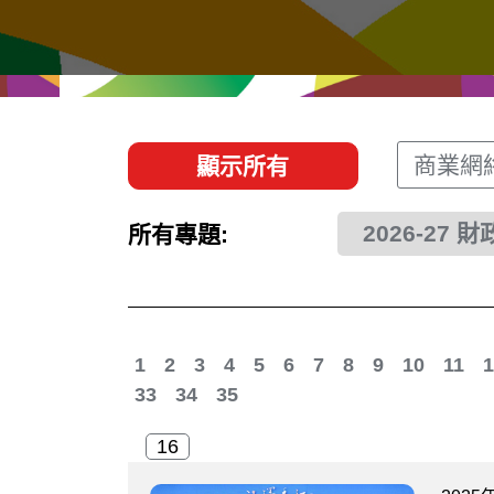
經貿協定
推廣香港@東盟
資源
聯絡我們
商業網
顯示所有
2026-27 
所有專題:
1
2
3
4
5
6
7
8
9
10
11
1
33
34
35