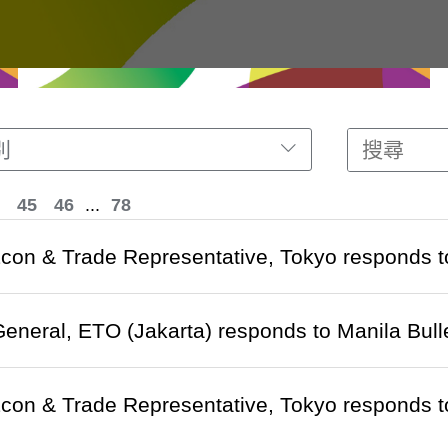
別
45
46
...
78
Econ & Trade Representative, Tokyo respon
General, ETO (Jakarta) responds to Manila B
Econ & Trade Representative, Tokyo respond