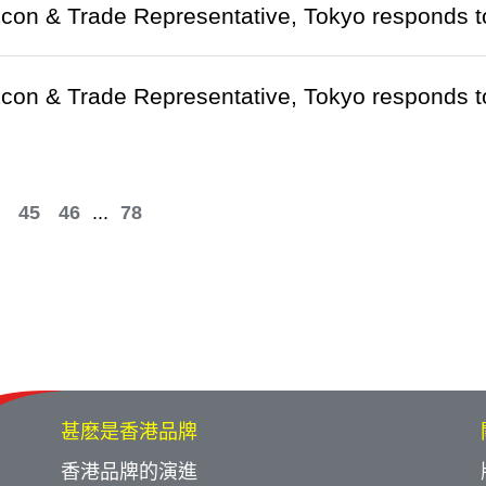
Econ & Trade Representative, Tokyo respon
Econ & Trade Representative, Tokyo respond
45
46
...
78
甚麽是香港品牌
香港品牌的演進