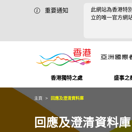
此網站為香港特別
重要通知
立的唯一官方網
香港獨特之處
盛事之
營商機會
盛事之都
在港工作
在港創業
推廣香港@中國內地
最新資訊
主頁
回應及澄清資料庫
獨特優勢
最新活動精選
都會生活
初創企業
推廣香港@中東
媒體資訊
回應及澄清資料庫
商業網絡
推廣香港@粵港澳大灣區
社交媒體