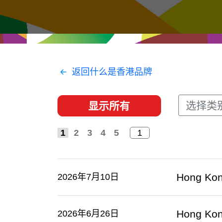
经贸协议
推广香港@东盟
资源
香港 - 实践理想 , 开创未来
联络我们
返回什么是香港品牌
选择类
显示所有
1
2
3
4
5
Hong Kon
2026年7月10日
Hong Kong
2026年6月26日