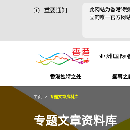
此网站为香港特别
重要通知
立的唯一官方网
香港独特之处
盛事之
商业机遇
盛事之都
在港工作
在港创业
推广香港@中国内地
最新资讯
主页
专题文章资料库
独特优势
最新活动精选
都会生活
初创企业
推广香港@中东
媒体资讯
专题文章资料库
商业网络
推广香港@粤港澳大湾区
社交媒体