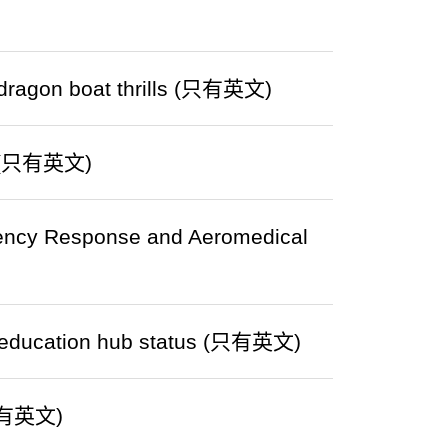
 dragon boat thrills (只有英文)
ia (只有英文)
gency Response and Aeromedical
ng education hub status (只有英文)
 (只有英文)