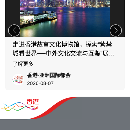
走进香港故宫文化博物馆，探索“紫禁
城看世界──中外文化交流与互鉴”展
览，以超过600年的历史为脉络，展现
了解更多
紫禁城作为中国与世界对话舞台的重要
香港-亚洲国际都会
意义（展期至2028年3月6日）。展览
2026-08-07
汇聚来自故宫博物院、香港故宫文化博
物馆，以及多哈伊斯兰艺术博物馆三地
逾130件珍品，涵盖书画、珠宝、钟
表、瓷器等，细 ​